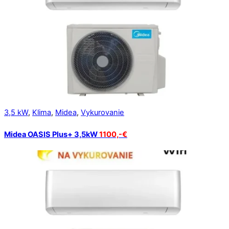
3,5 kW
,
Klima
,
Midea
,
Vykurovanie
Midea OASIS Plus+ 3,5kW
1100,-€