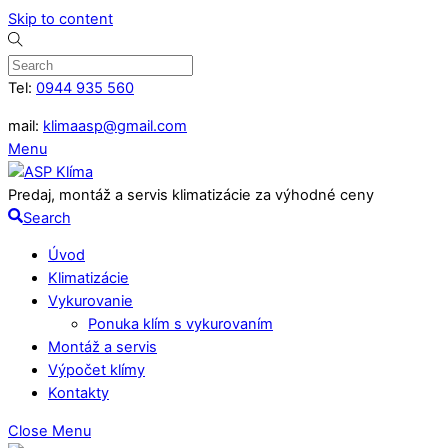
Skip to content
Tel:
0944 935 560
mail:
klimaasp@gmail.com
Menu
Predaj, montáž a servis klimatizácie za výhodné ceny
Search
Úvod
Klimatizácie
Vykurovanie
Ponuka klím s vykurovaním
Montáž a servis
Výpočet klímy
Kontakty
Close Menu