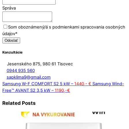
Správa
Som oboznámený/á s podmienkami spracovania osobných
údajov
*
Odoslať
Konzultácie
Jesenského 875, 980 61 Tisovec
0944 935 560
sapklima9@gmail.com
Samsung W-F COMFORT S2 5 kW –
1440,- €
Samsung Wind-
Free™ AVANT S2 3,5 kW –
1190,-€
Related Posts