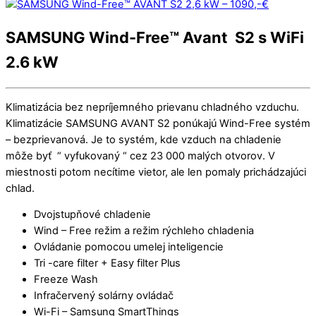
SAMSUNG Wind-Free™ Avant S2 s WiFi
2.6 kW
Klimatizácia bez nepríjemného prievanu chladného vzduchu.
Klimatizácie SAMSUNG AVANT S2 ponúkajú Wind-Free systém
– bezprievanová. Je to systém, kde vzduch na chladenie
môže byť “ vyfukovaný “ cez 23 000 malých otvorov. V
miestnosti potom necítime vietor, ale len pomaly prichádzajúci
chlad.
Dvojstupňové chladenie
Wind – Free režim a režim rýchleho chladenia
Ovládanie pomocou umelej inteligencie
Tri -care filter + Easy filter Plus
Freeze Wash
Infračervený solárny ovládač
Wi-Fi – Samsung SmartThings