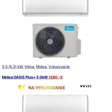
5,0 (5,3) kW
,
Klima
,
Midea
,
Vykurovanie
Midea OASIS Plus+ 5,0kW
1290,-€