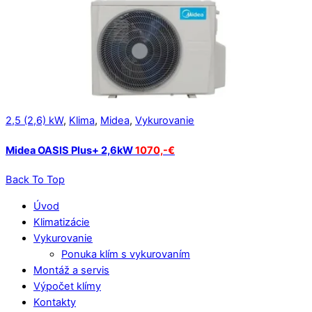
2,5 (2,6) kW
,
Klima
,
Midea
,
Vykurovanie
Midea OASIS Plus+ 2,6kW
1070,-€
Back To Top
Úvod
Klimatizácie
Vykurovanie
Ponuka klím s vykurovaním
Montáž a servis
Výpočet klímy
Kontakty